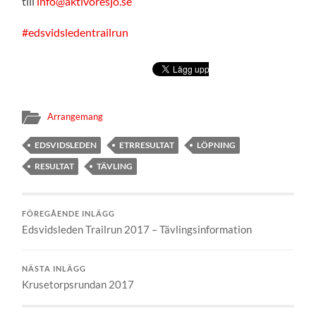
till
info@aktivoresjo.se
#edsvidsledentrailrun
Arrangemang
EDSVIDSLEDEN
ETRRESULTAT
LÖPNING
RESULTAT
TÄVLING
FÖREGÅENDE INLÄGG
Edsvidsleden Trailrun 2017 – Tävlingsinformation
NÄSTA INLÄGG
Krusetorpsrundan 2017