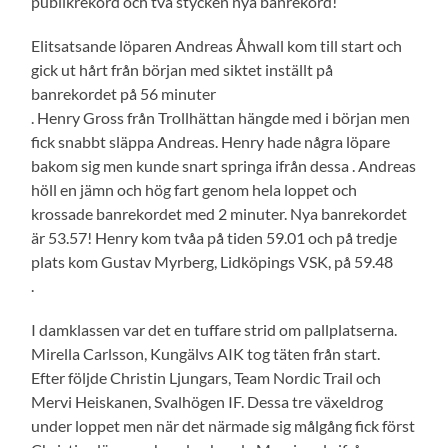
publikrekord och två stycken nya banrekord!
Elitsatsande löparen Andreas Åhwall kom till start och
gick ut hårt från början med siktet inställt på
banrekordet på 56 minuter
. Henry Gross från Trollhättan hängde med i början men
fick snabbt släppa Andreas. Henry hade några löpare
bakom sig men kunde snart springa ifrån dessa . Andreas
höll en jämn och hög fart genom hela loppet och
krossade banrekordet med 2 minuter. Nya banrekordet
är 53.57! Henry kom tvåa på tiden 59.01 och på tredje
plats kom Gustav Myrberg, Lidköpings VSK, på 59.48
.
I damklassen var det en tuffare strid om pallplatserna.
Mirella Carlsson, Kungälvs AIK tog täten från start.
Efter följde Christin Ljungars, Team Nordic Trail och
Mervi Heiskanen, Svalhögen IF. Dessa tre växeldrog
under loppet men när det närmade sig målgång fick först