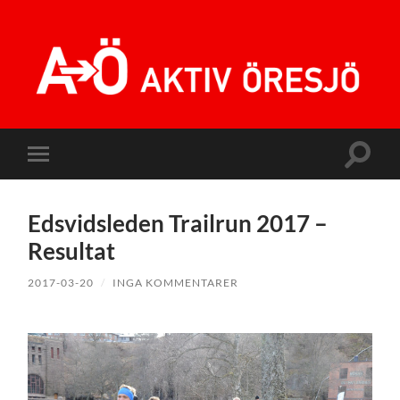
Aktiv
Öresjö
Slå
Slå
på/av
på/av
sökfält
mobilmeny
Edsvidsleden Trailrun 2017 –
Resultat
2017-03-20
/
INGA KOMMENTARER