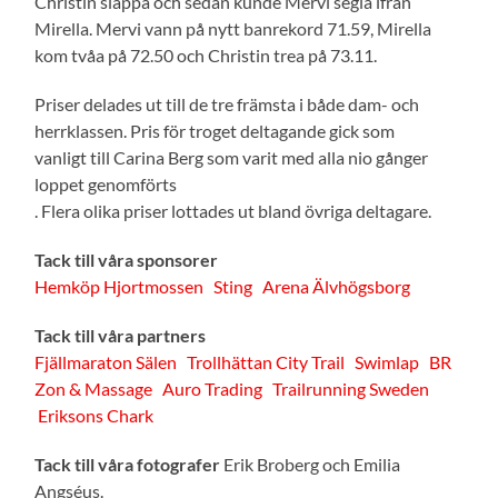
Christin släppa och sedan kunde Mervi segla ifrån
Mirella. Mervi vann på nytt banrekord 71.59, Mirella
kom tvåa på 72.50 och Christin trea på 73.11.
Priser delades ut till de tre främsta i både dam- och
herrklassen. Pris för troget deltagande gick som
vanligt till Carina Berg som varit med alla nio gånger
loppet genomförts
. Flera olika priser lottades ut bland övriga deltagare.
Tack till våra sponsorer
Hemköp Hjortmossen
Sting
Arena Älvhögsborg
Tack till våra partners
Fjällmaraton Sälen
Trollhättan City Trail
Swimlap
BR
Zon & Massage
Auro Trading
Trailrunning Sweden
Eriksons Chark
Tack till våra fotografer
Erik Broberg och Emilia
Angséus.