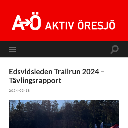
Aktiv
Öresjö
Slå
Slå
på/av
på/av
sökfält
mobilmeny
Edsvidsleden Trailrun 2024 –
Tävlingsrapport
2024-03-18