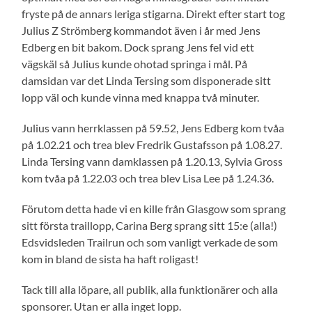
fryste på de annars leriga stigarna. Direkt efter start tog
Julius Z Strömberg kommandot även i år med Jens
Edberg en bit bakom. Dock sprang Jens fel vid ett
vägskäl så Julius kunde ohotad springa i mål. På
damsidan var det Linda Tersing som disponerade sitt
lopp väl och kunde vinna med knappa två minuter.
Julius vann herrklassen på 59.52, Jens Edberg kom tvåa
på 1.02.21 och trea blev Fredrik Gustafsson på 1.08.27.
Linda Tersing vann damklassen på 1.20.13, Sylvia Gross
kom tvåa på 1.22.03 och trea blev Lisa Lee på 1.24.36.
Förutom detta hade vi en kille från Glasgow som sprang
sitt första traillopp, Carina Berg sprang sitt 15:e (alla!)
Edsvidsleden Trailrun och som vanligt verkade de som
kom in bland de sista ha haft roligast!
Tack till alla löpare, all publik, alla funktionärer och alla
sponsorer. Utan er alla inget lopp.