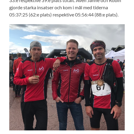
33:e respektive 39:e plats totalt. Även Janne och Robin
gjorde starka insatser och kom i mål med tiderna
05:37:25 (62:e plats) respektive 05:56:44 (88:e plats).