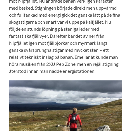
mot Nipfjället. Nu ändrade banan verkligen karaktär
med besked. Stigningen började direkt men uppvärmd
och fulltankad med energi gick det ganska lätt på de fina
skogsstigarna och snart var vi uppe på kalfjället. Nu
följde en stunds löpning på steniga leder med
fantastiska fjällvyer. Därefter bar det av ner från
Nipfjället igen mot fjällbjörkar och myrmark längs
ganska svårsprungna stigar med mycket sten – ett
relativt tekniskt inslag på banan. Emellanåt kunde man
höra musiken från 2XU Pep Zone, men en rejäl stigning
återstod innan man nådde energistationen.