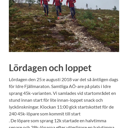
Lördagen och loppet
Lördagen den 25:e augusti 2018 var det så äntligen dags
för Idre Fjällmaraton. Samtliga AÖ-are på plats i Idre
sprang 45k-varianten. Vi samlades vid startområdet en
stund innan start för lite innan-loppet snack och
lyckönskningar. Klockan 11:00 gick startskottet för de
240 45k-löpare som kommit till start
. De löpare som sprang 12k startade en halvtimma
senare och 28k-löparna efter ytterligare en halvtimma.