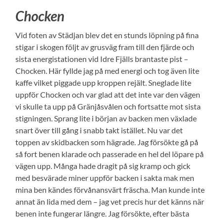
Chocken
Vid foten av Städjan blev det en stunds löpning på fina
stigar i skogen följt av grusväg fram till den fjärde och
sista energistationen vid Idre Fjälls brantaste pist –
Chocken. Här fyllde jag på med energi och tog även lite
kaffe vilket piggade upp kroppen rejält. Sneglade lite
uppför Chocken och var glad att det inte var den vägen
vi skulle ta upp på Gränjåsvålen och fortsatte mot sista
stigningen. Sprang lite i början av backen men växlade
snart över till gång i snabb takt istället. Nu var det
toppen av skidbacken som hägrade. Jag försökte gå på
så fort benen klarade och passerade en hel del löpare på
vägen upp. Många hade dragit på sig kramp och gick
med besvärade miner uppför backen i sakta mak men
mina ben kändes förvånansvärt fräscha. Man kunde inte
annat än lida med dem – jag vet precis hur det känns när
benen inte fungerar längre. Jag försökte, efter bästa