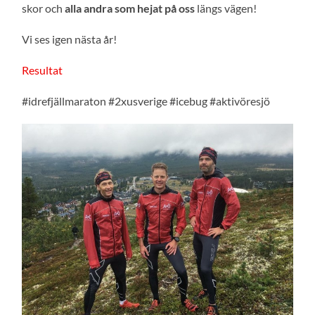
skor och
alla andra som hejat på oss
längs vägen!
Vi ses igen nästa år!
Resultat
#idrefjällmaraton #2xusverige #icebug #aktivöresjö