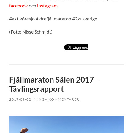
facebook
och
instagram
.
#aktivöresjö #idrefjällmaraton #2xusverige
(Foto: Nisse Schmidt)
Fjällmaraton Sälen 2017 –
Tävlingsrapport
2017-09-02
/
INGA KOMMENTARER