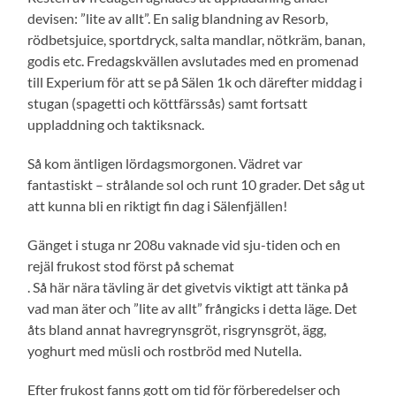
devisen: ”lite av allt”. En salig blandning av Resorb,
rödbetsjuice, sportdryck, salta mandlar, nötkräm, banan,
godis etc. Fredagskvällen avslutades med en promenad
till Experium för att se på Sälen 1k och därefter middag i
stugan (spagetti och köttfärssås) samt fortsatt
uppladdning och taktiksnack.
Så kom äntligen lördagsmorgonen. Vädret var
fantastiskt – strålande sol och runt 10 grader. Det såg ut
att kunna bli en riktigt fin dag i Sälenfjällen!
Gänget i stuga nr 208u vaknade vid sju-tiden och en
rejäl frukost stod först på schemat
. Så här nära tävling är det givetvis viktigt att tänka på
vad man äter och ”lite av allt” frångicks i detta läge. Det
åts bland annat havregrynsgröt, risgrynsgröt, ägg,
yoghurt med müsli och rostbröd med Nutella.
Efter frukost fanns gott om tid för förberedelser och