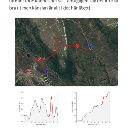
(åtminstone kändes det så – antagligen såg det inte så
bra ut men känslan är allt i det här läget)