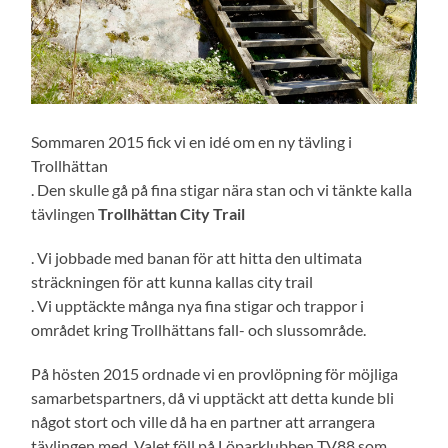
Sommaren 2015 fick vi en idé om en ny tävling i
Trollhättan
. Den skulle gå på fina stigar nära stan och vi tänkte kalla
tävlingen
Trollhättan City Trail
. Vi jobbade med banan för att hitta den ultimata
sträckningen för att kunna kallas city trail
. Vi upptäckte många nya fina stigar och trappor i
området kring Trollhättans fall- och slussområde.
På hösten 2015 ordnade vi en provlöpning för möjliga
samarbetspartners, då vi upptäckt att detta kunde bli
något stort och ville då ha en partner att arrangera
tävlingen med. Valet föll på Löparklubben TV88 som