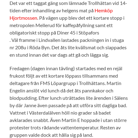
Det var ett taggat gäng som lämnade Trollhättan vid 14-
tiden efter inhandling av helgens mat på
Hemköp
Hjortmossen
. På vägen upp blev det ett kortare stopp i
metropolen Mellerud för kaffepåfyllning samt ett
obligatoriskt stopp på Diner 45 i Stöpafors
. Väl framme i Lindvallen lastades packningen in i stuga
nr 208u i Röda Byn. Det åts lite kvällsmat och slappades
en stund innan det var dags att gå och lägga sig.
Fredagen (dagen innan tävling) startades med en rejäl
frukost följt av ett kortare löppass tillsammans med
deltagare från FMS Löpargrupp i Trollhättans. Martin
Engelin anslöt vid lunch då det åts pannkakor och
blodpudding. Efter lunch uträttades lite ärenden i Sälens
by där Janne även passade på att utföra sitt dagliga bad.
Vattnet i Västerdalälven höll nio grader så badet
avklarades snabbt. Även Martin E hoppade i utan större
protester trots rådande vattentemperatur. Resten av
gruppen valde dock att hålla sig på land.