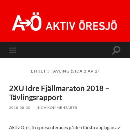
Aktiv
Öresjö
Slå
Slå
på/av
på/av
sökfält
mobilmeny
ETIKETT:
TÄVLING
(SIDA 1 AV 2)
2XU Idre Fjällmaraton 2018 –
Tävlingsrapport
2018-08-30
/
INGA KOMMENTARER
Aktiv Öresjö representerades på den första upplagan av