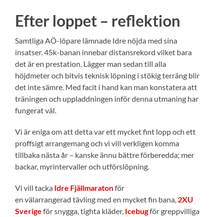
Efter loppet – reflektion
Samtliga AÖ-löpare lämnade Idre nöjda med sina
insatser. 45k-banan innebar distansrekord vilket bara
det är en prestation. Lägger man sedan till alla
höjdmeter och bitvis teknisk löpning i stökig terräng blir
det inte sämre. Med facit i hand kan man konstatera att
träningen och uppladdningen inför denna utmaning har
fungerat väl.
Vi är eniga om att detta var ett mycket fint lopp och ett
proffsigt arrangemang och vi vill verkligen komma
tillbaka nästa år – kanske ännu bättre förberedda; mer
backar, myrintervaller och utförslöpning.
Vi vill tacka
Idre Fjällmaraton
för
en välarrangerad tävling med en mycket fin bana,
2XU
Sverige
för snygga, tighta kläder,
Icebug
för greppvilliga