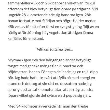
sammanfaller 45k och 28k banorna vilket var lite kul
eftersom det blev betydligt fler löpare på stigarna. Vid
ungefär 28 kilometer delade sig banorna igen. 28k-
banan fortsatte mot Städjan och högre höjder medan
45k vek av för att efter först en svag stigning följt av en
härlig utförslöpning i låg vegetation återigen lämna
kalfjället för en stund.
Vått om fötterna igen…
Myrmark igen och den här gången är det betydligt
tyngre med ganska många fler kilometrar och
höjdmetrar i benen. För egen del hade jag en rejäl dipp
här. Jag hade haft lite svårt att fylla på med energi en
stund och det tog ut sin rätt nu dessutom hade jag
sprungit ett antal kilometer utan att se några andra
löpare vilket gjorde det svårare att peppa sig själv.
Med 34 kilometer avverkade når man den tredje