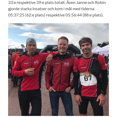
33:e respektive 39:e plats totalt. Även Janne och Robin
gjorde starka insatser och kom i mål med tiderna
05:37:25 (62:e plats) respektive 05:56:44 (88:e plats).