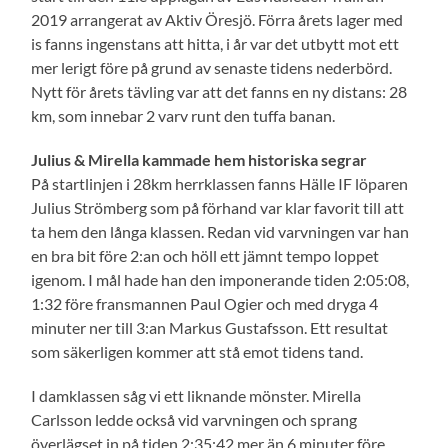
2019 arrangerat av Aktiv Öresjö. Förra årets lager med
is fanns ingenstans att hitta, i år var det utbytt mot ett
mer lerigt före på grund av senaste tidens nederbörd.
Nytt för årets tävling var att det fanns en ny distans: 28
km, som innebar 2 varv runt den tuffa banan.
Julius & Mirella kammade hem historiska segrar
På startlinjen i 28km herrklassen fanns Hälle IF löparen
Julius Strömberg som på förhand var klar favorit till att
ta hem den långa klassen. Redan vid varvningen var han
en bra bit före 2:an och höll ett jämnt tempo loppet
igenom. I mål hade han den imponerande tiden 2:05:08,
1:32 före fransmannen Paul Ogier och med dryga 4
minuter ner till 3:an Markus Gustafsson. Ett resultat
som säkerligen kommer att stå emot tidens tand.
I damklassen såg vi ett liknande mönster. Mirella
Carlsson ledde också vid varvningen och sprang
överlägset in på tiden 2:35:42 mer än 6 minuter före