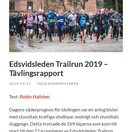
Edsvidsleden Trailrun 2019 –
Tävlingsrapport
2019-03-17
/
INGA KOMMENTARER
Text:
Robin Hallsten
Dagens väderprognos för tävlingen var en aning bister
med stundtals kraftiga vindbyar, molnigt och stundtals
duggregn. Detta trotsade de 269 löparna som kom till
start till den 11:e upplagan av Edsvidsleden Trailrun