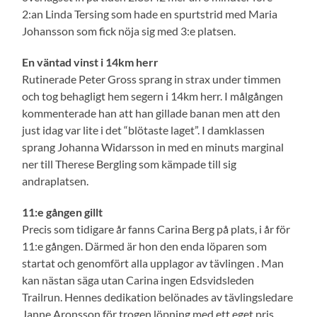
2:an Linda Tersing som hade en spurtstrid med Maria
Johansson som fick nöja sig med 3:e platsen.
En väntad vinst i 14km herr
Rutinerade Peter Gross sprang in strax under timmen
och tog behagligt hem segern i 14km herr. I målgången
kommenterade han att han gillade banan men att den
just idag var lite i det “blötaste laget”. I damklassen
sprang Johanna Widarsson in med en minuts marginal
ner till Therese Bergling som kämpade till sig
andraplatsen.
11:e gången gillt
Precis som tidigare år fanns Carina Berg på plats, i år för
11:e gången. Därmed är hon den enda löparen som
startat och genomfört alla upplagor av tävlingen . Man
kan nästan säga utan Carina ingen Edsvidsleden
Trailrun. Hennes dedikation belönades av tävlingsledare
Janne Aronsson för trogen löpning med ett eget pris.