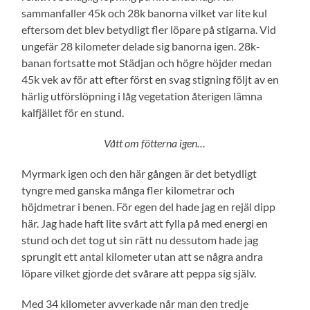
sammanfaller 45k och 28k banorna vilket var lite kul
eftersom det blev betydligt fler löpare på stigarna. Vid
ungefär 28 kilometer delade sig banorna igen. 28k-
banan fortsatte mot Städjan och högre höjder medan
45k vek av för att efter först en svag stigning följt av en
härlig utförslöpning i låg vegetation återigen lämna
kalfjället för en stund.
Vått om fötterna igen…
Myrmark igen och den här gången är det betydligt
tyngre med ganska många fler kilometrar och
höjdmetrar i benen. För egen del hade jag en rejäl dipp
här. Jag hade haft lite svårt att fylla på med energi en
stund och det tog ut sin rätt nu dessutom hade jag
sprungit ett antal kilometer utan att se några andra
löpare vilket gjorde det svårare att peppa sig själv.
Med 34 kilometer avverkade når man den tredje