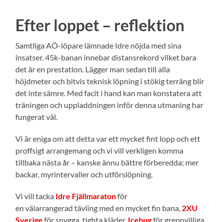
Efter loppet – reflektion
Samtliga AÖ-löpare lämnade Idre nöjda med sina
insatser. 45k-banan innebar distansrekord vilket bara
det är en prestation. Lägger man sedan till alla
höjdmeter och bitvis teknisk löpning i stökig terräng blir
det inte sämre. Med facit i hand kan man konstatera att
träningen och uppladdningen inför denna utmaning har
fungerat väl.
Vi är eniga om att detta var ett mycket fint lopp och ett
proffsigt arrangemang och vi vill verkligen komma
tillbaka nästa år – kanske ännu bättre förberedda; mer
backar, myrintervaller och utförslöpning.
Vi vill tacka
Idre Fjällmaraton
för
en välarrangerad tävling med en mycket fin bana,
2XU
Sverige
för snygga, tighta kläder,
Icebug
för greppvilliga