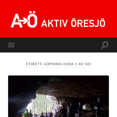
Aktiv
Öresjö
Slå
Slå
på/av
på/av
sökfält
mobilmeny
ETIKETT:
LÖPNING
(SIDA 1 AV 10)