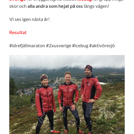
skor och
alla andra som hejat på oss
längs vägen!
Vi ses igen nästa år!
Resultat
#idrefjällmaraton #2xusverige #icebug #aktivöresjö