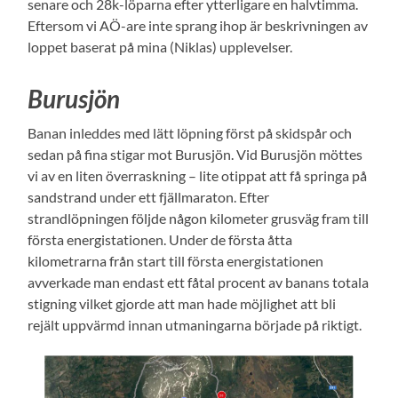
senare och 28k-löparna efter ytterligare en halvtimma.
Eftersom vi AÖ-are inte sprang ihop är beskrivningen av
loppet baserat på mina (Niklas) upplevelser.
Burusjön
Banan inleddes med lätt löpning först på skidspår och
sedan på fina stigar mot Burusjön. Vid Burusjön möttes
vi av en liten överraskning – lite otippat att få springa på
sandstrand under ett fjällmaraton. Efter
strandlöpningen följde någon kilometer grusväg fram till
första energistationen. Under de första åtta
kilometrarna från start till första energistationen
avverkade man endast ett fåtal procent av banans totala
stigning vilket gjorde att man hade möjlighet att bli
rejält uppvärmd innan utmaningarna började på riktigt.