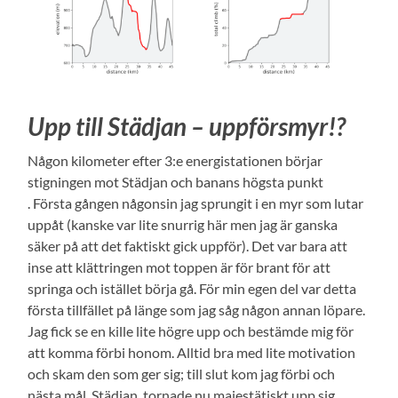
Upp till Städjan – uppförsmyr!?
Någon kilometer efter 3:e energistationen börjar
stigningen mot Städjan och banans högsta punkt
. Första gången någonsin jag sprungit i en myr som lutar
uppåt (kanske var lite snurrig här men jag är ganska
säker på att det faktiskt gick uppför). Det var bara att
inse att klättringen mot toppen är för brant för att
springa och istället börja gå. För min egen del var detta
första tillfället på länge som jag såg någon annan löpare.
Jag fick se en kille lite högre upp och bestämde mig för
att komma förbi honom. Alltid bra med lite motivation
och skam den som ger sig; till slut kom jag förbi och
nästa mål, Städjan, tornade nu majestätiskt upp sig