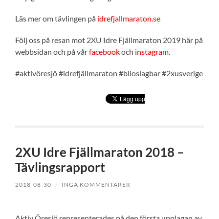
Läs mer om tävlingen på
idrefjallmaraton.se
Följ oss på resan mot 2XU Idre Fjällmaraton 2019 här på
webbsidan och på vår
facebook
och
instagram
.
#aktivöresjö #idrefjällmaraton #blioslagbar #2xusverige
2XU Idre Fjällmaraton 2018 –
Tävlingsrapport
2018-08-30
/
INGA KOMMENTARER
Aktiv Öresjö representerades på den första upplagan av