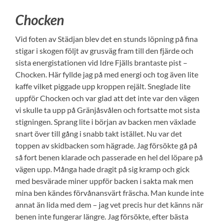
Chocken
Vid foten av Städjan blev det en stunds löpning på fina
stigar i skogen följt av grusväg fram till den fjärde och
sista energistationen vid Idre Fjälls brantaste pist –
Chocken. Här fyllde jag på med energi och tog även lite
kaffe vilket piggade upp kroppen rejält. Sneglade lite
uppför Chocken och var glad att det inte var den vägen
vi skulle ta upp på Gränjåsvålen och fortsatte mot sista
stigningen. Sprang lite i början av backen men växlade
snart över till gång i snabb takt istället. Nu var det
toppen av skidbacken som hägrade. Jag försökte gå på
så fort benen klarade och passerade en hel del löpare på
vägen upp. Många hade dragit på sig kramp och gick
med besvärade miner uppför backen i sakta mak men
mina ben kändes förvånansvärt fräscha. Man kunde inte
annat än lida med dem – jag vet precis hur det känns när
benen inte fungerar längre. Jag försökte, efter bästa