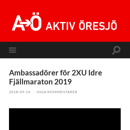
Aktiv
Öresjö
Slå
Slå
på/av
på/av
sökfält
mobilmeny
Ambassadörer för 2XU Idre
Fjällmaraton 2019
2018-09-14
/
INGA KOMMENTARER