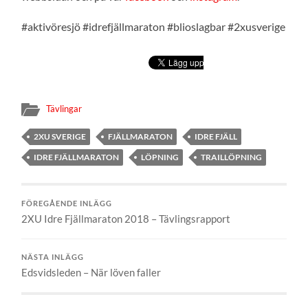
#aktivöresjö #idrefjällmaraton #blioslagbar #2xusverige
Tävlingar
2XU SVERIGE
FJÄLLMARATON
IDRE FJÄLL
IDRE FJÄLLMARATON
LÖPNING
TRAILLÖPNING
FÖREGÅENDE INLÄGG
2XU Idre Fjällmaraton 2018 – Tävlingsrapport
NÄSTA INLÄGG
Edsvidsleden – När löven faller