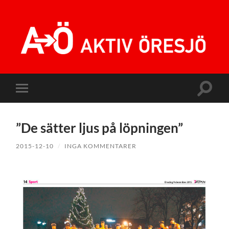
Aktiv
Öresjö
Slå
Slå
på/av
på/av
sökfält
mobilmeny
”De sätter ljus på löpningen”
2015-12-10
/
INGA KOMMENTARER