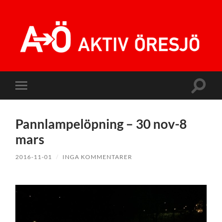
Aktiv
Öresjö
Slå
Slå
på/av
på/av
sökfält
mobilmeny
Pannlampelöpning – 30 nov-8
mars
2016-11-01
/
INGA KOMMENTARER