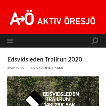
Aktiv
Öresjö
Slå
Slå
på/av
på/av
sökfält
mobilmeny
Edsvidsleden Trailrun 2020
2020-03-05
/
INGA KOMMENTARER