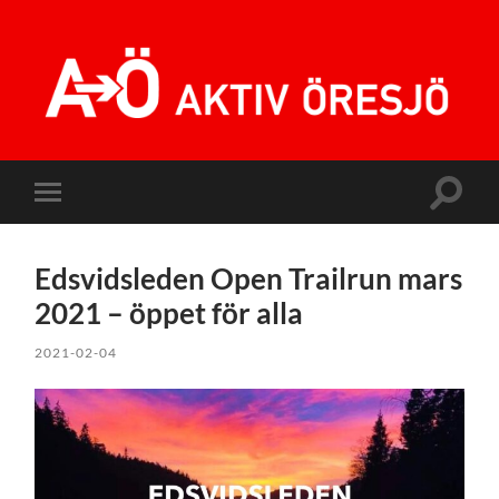
Aktiv
Öresjö
Slå
Slå
på/av
på/av
sökfält
mobilmeny
Edsvidsleden Open Trailrun mars
2021 – öppet för alla
2021-02-04