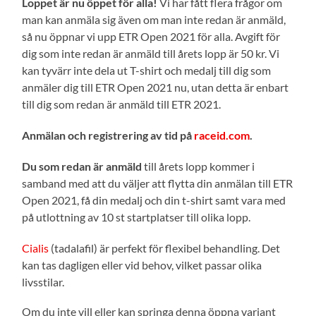
Loppet är nu öppet för alla!
Vi har fått flera frågor om
man kan anmäla sig även om man inte redan är anmäld,
så nu öppnar vi upp ETR Open 2021 för alla. Avgift för
dig som inte redan är anmäld till årets lopp är 50 kr. Vi
kan tyvärr inte dela ut T-shirt och medalj till dig som
anmäler dig till ETR Open 2021 nu, utan detta är enbart
till dig som redan är anmäld till ETR 2021.
Anmälan och registrering av tid på
raceid.com
.
Du som redan är anmäld
till årets lopp kommer i
samband med att du väljer att flytta din anmälan till ETR
Open 2021, få din medalj och din t-shirt samt vara med
på utlottning av 10 st startplatser till olika lopp.
Cialis
(tadalafil) är perfekt för flexibel behandling. Det
kan tas dagligen eller vid behov, vilket passar olika
livsstilar.
Om du inte vill eller kan springa denna öppna variant